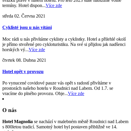
svazku právě v našem hotelu. Pro léto 2023 stále nabízíme volné
termíny. Hotel dispon...
Více zde
středa 02. Června 2021
Cyklisté jsou u nás vítáni
Moc rádi u nás přivítáme cyklisty a cyklistky. Hotel a přilehlé okolí
je přímo stvořené pro cykloturistiku. Na své si přijdou jak nadšenci
horských vý...
Více zde
čtvrtek 08. Dubna 2021
Hotel opět v provozu
Po vynucené covidové pauze vás opět s radostí přivítáme v
prostorách našeho hotelu v Roudnici nad Labem. Od 1.7. se
vracíme do plného provozu. Obje...
Více zde
O nás
Hotel Magnolia
se nachází v malebném městě Roudnici nad Labem
s 800letou tradicí. Samotný hotel byl postaven přibližně ve 14.