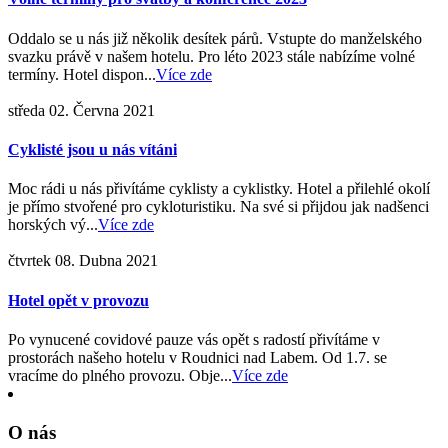
Oddalo se u nás již několik desítek párů. Vstupte do manželského
svazku právě v našem hotelu. Pro léto 2023 stále nabízíme volné
termíny. Hotel dispon...
Více zde
středa 02. Června 2021
Cyklisté jsou u nás vítáni
Moc rádi u nás přivítáme cyklisty a cyklistky. Hotel a přilehlé okolí
je přímo stvořené pro cykloturistiku. Na své si přijdou jak nadšenci
horských vý...
Více zde
čtvrtek 08. Dubna 2021
Hotel opět v provozu
Po vynucené covidové pauze vás opět s radostí přivítáme v
prostorách našeho hotelu v Roudnici nad Labem. Od 1.7. se
vracíme do plného provozu. Obje...
Více zde
O nás