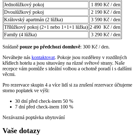
Jednolůžkový pokoj
1 890 Kč / den
Dvoulůžkový pokoj
2 190 Kč / den
Královský apartmán (2 lůžka)
3 590 Kč / den
Třílůžkový pokoj (2+1 nebo 1+1+1 lůžka)
2 490 Kč / den
Family (4 lůžka)
3 290 Kč / den
Snídaně
pouze po předchozí domluvě
: 300 Kč / den.
Neváhejte nás
kontaktovat
. Pokoje jsou rozděleny v rozdílných
křídlech hotelu a jsou situovány na různé světové strany. Naše
recepce vám pomůže s ideální volbou a ochotně poradí i s dalšími
věcmi.
Pro rezervace skupin 4 a více lidí si za zrušení rezervace účtujeme
storno poplatek ve výši:
30 dní před check-inem 50 %
7 dní před check-inem 100 %
Nezávazná poptávka ubytování
Vaše dotazy