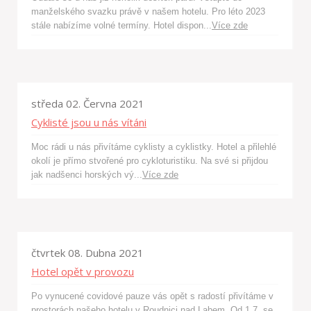
manželského svazku právě v našem hotelu. Pro léto 2023
stále nabízíme volné termíny. Hotel dispon...
Více zde
středa 02. Června 2021
Cyklisté jsou u nás vítáni
Moc rádi u nás přivítáme cyklisty a cyklistky. Hotel a přilehlé
okolí je přímo stvořené pro cykloturistiku. Na své si přijdou
jak nadšenci horských vý...
Více zde
čtvrtek 08. Dubna 2021
Hotel opět v provozu
Po vynucené covidové pauze vás opět s radostí přivítáme v
prostorách našeho hotelu v Roudnici nad Labem. Od 1.7. se