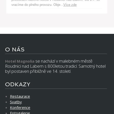
vracíme do plného provozu. Obje...
Více zde
O NÁS
se nachází v malebném městě
Hotel Magnolia
Roudnici nad Labem s 800letou tradicí. Samotný hotel
byl postaven přibližně ve 14. století.
ODKAZY
Restaurace
Svatby
Konference
Fotogalerie